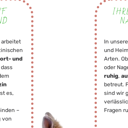
UF
IHR
ND
N
 arbeitet
In unsere
zinischen
und Heimt
ort- und
Arten. Ob
 dass
oder Nage
 dem
ruhig
,
au
zin
betreut. 
st es,
sind wir 
verlässli
inden –
Fragen r
g von