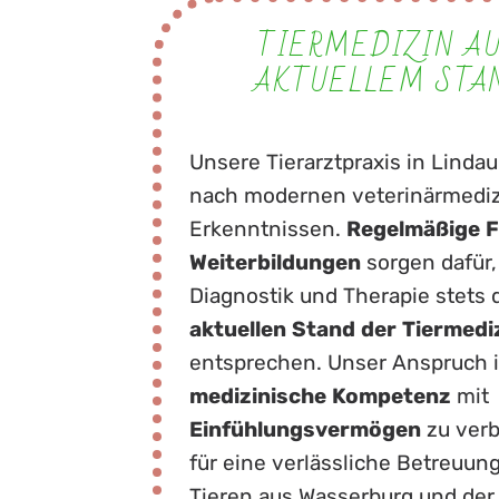
TIERMEDIZIN A
AKTUELLEM STA
Unsere Tierarztpraxis in Lindau
nach modernen veterinärmedi
Erkenntnissen.
Regelmäßige
F
Weiterbildungen
sorgen dafür,
Diagnostik und Therapie stets
aktuellen
Stand
der
Tiermedi
entsprechen. Unser Anspruch i
medizinische
Kompetenz
mit
Einfühlungsvermögen
zu verb
für eine verlässliche Betreuun
Tieren aus Wasserburg und der