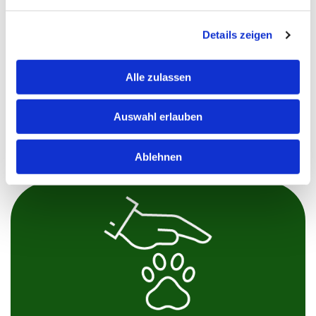
IHRE KLEINTIERPRAXIS IN LINDAU
Details zeigen
Seit 1985 sind wir die erfahrene und
einfühlsame Tierarztpraxis in Lindau. So
konnten wir uns über die Stadtgrenzen hinaus
Alle zulassen
einen Ruf aufbauen, auf den wir sehr stolz sind.
Wir nehmen uns für jeden Patienten soviel Zeit,
Auswahl erlauben
wie er braucht. Wir tun alles um den
Stresszustand zu vermeiden.
Ablehnen