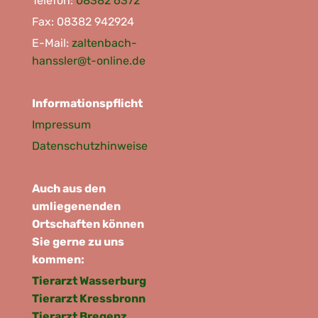
Telefon:
08382 6372
Fax: 08382 942924
E-Mail:
zaltenbach-
hanssler@t-online.de
Informationspflicht
Impressum
Datenschutzhinweise
Auch aus den
umliegenenden
Ortschaften können
Sie gerne zu uns
kommen:
Tierarzt Wasserburg
Tierarzt Kressbronn
Tierarzt Bregenz