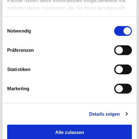
Partner führen diese Informationen möglicherweise mit
Erfahrung
,
fachliche
Kompetenz
und einen
weiteren Daten zusammen, die Sie ihnen bereitgestellt
respektvollen
Umgang
mit Tier und Mensch.
haben oder die sie im Rahmen Ihrer Nutzung der Dienste
Zahlreiche Tierhalter aus Nonnenhorn vertrauen
gesammelt haben.
Einwilligungsauswahl
uns bereits seit vielen Jahren. Wir nehmen uns
Notwendig
bewusst Zeit für jeden Patienten und legen
großen Wert darauf,
Untersuchungen
und
Behandlungen
möglichst
stressfrei
zu
Präferenzen
gestalten. Klare Abläufe und ein ruhiger
Umgang sind dabei für uns essenziell.
Statistiken
Marketing
Details zeigen
Alle zulassen