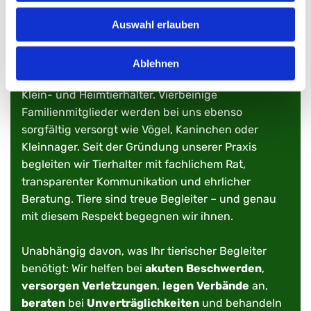
ERFAHREN, BESONNEN UND
Auswahl erlauben
ZUVERLÄSSIG
Ablehnen
Wir verstehen uns als Ansprechpartner für alle
Klein- und Heimtierhalter. Vierbeinige
Familienmitglieder werden bei uns ebenso
sorgfältig versorgt wie Vögel, Kaninchen oder
Kleinnager. Seit der Gründung unserer Praxis
begleiten wir Tierhalter mit fachlichem Rat,
transparenter Kommunikation und ehrlicher
Beratung. Tiere sind treue Begleiter – und genau
mit diesem Respekt begegnen wir ihnen.
Unabhängig davon, was Ihr tierischer Begleiter
benötigt: Wir helfen bei
akuten
Beschwerden
,
versorgen
Verletzungen
,
legen
Verbände
an,
beraten
bei
Unverträglichkeiten
und behandeln